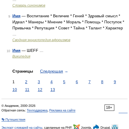
Словарь синонимов
Имя
— Воспитание * Величие * Гений * Здравый смысл *
9
Идеал * Манеры * Мнение * Мораль * Помощь * Поступок *
Привычка * Репутация * Совет * Тайна * Талант * Характер
…
Сводная энциклопедия афоризмов
Имя
— ШEFF …
10
Википедия
Страницы
Следующая
→
1
2
3
4
5
6
7
8
9
10
11
12
13
© Академик, 2000-2026
18+
Обратная связь:
Техподдержка
,
Реклама на сайте
👣 Путешествия
Экспорт словарей на сайты
, сделанные на PHP,
Joomla,
Drupal,