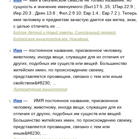
имя
— ’имя в библейском смысле не только название, но
3
сущность и значение именуемого (Быт.17:5 ,15; 1Пар.22:9 ;
Иер.20:3 ; Деян.13:8 ; Фил.2:9 10; Евр.1:4 ; Евр.7:2 ). Теперь
имя человеку и предметам зачастую дается как метка, знак,
с целью отличить их …
Библия. Ветхий и Новый заветы. Синодальный перевод.
Библейская энциклопедия арх. Никифора.
Имя
— постоянное название, присвоенное человеку,
4
животному, иногда вещи, служащее для их отличия от
других, подобных им существ или вещей. Большинство
житейских имен, по происхождению своему,
представляется прозвищем, связано с тем или иным
свойством&#8230; …
Литературная энциклопедия
Имя
— ИМЯ постоянное название, присвоенное
5
человеку, животному, иногда вещи, служащее для их
отличия от других, подобных им существ или вещей.
Большинство житейских имен, по происхождению своему,
представляется прозвищем, связано с тем или
иным&#8230; …