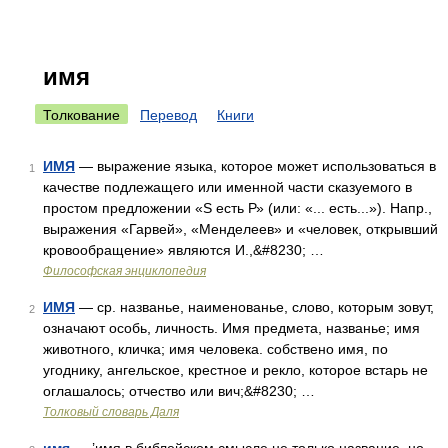
имя
Толкование
Перевод
Книги
ИМЯ
— выражение языка, которое может использоваться в
1
качестве подлежащего или именной части сказуемого в
простом предложении «S есть Р» (или: «... есть...»). Напр.,
выражения «Гарвей», «Менделеев» и «человек, открывший
кровообращение» являются И.,&#8230; …
Философская энциклопедия
ИМЯ
— ср. названье, наименованье, слово, которым зовут,
2
означают особь, личность. Имя предмета, названье; имя
животного, кличка; имя человека. собствено имя, по
угоднику, ангельское, крестное и рекло, которое встарь не
оглашалось; отчество или вич;&#8230; …
Толковый словарь Даля