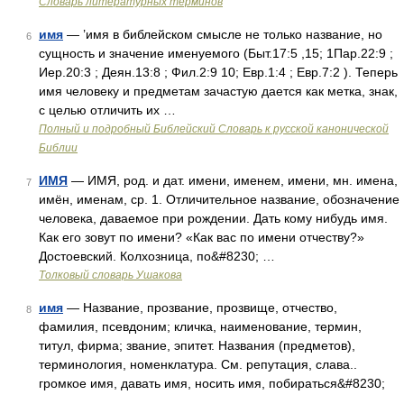
Словарь литературных терминов
имя
— ’имя в библейском смысле не только название, но
6
сущность и значение именуемого (Быт.17:5 ,15; 1Пар.22:9 ;
Иер.20:3 ; Деян.13:8 ; Фил.2:9 10; Евр.1:4 ; Евр.7:2 ). Теперь
имя человеку и предметам зачастую дается как метка, знак,
с целью отличить их …
Полный и подробный Библейский Словарь к русской канонической
Библии
ИМЯ
— ИМЯ, род. и дат. имени, именем, имени, мн. имена,
7
имён, именам, ср. 1. Отличительное название, обозначение
человека, даваемое при рождении. Дать кому нибудь имя.
Как его зовут по имени? «Как вас по имени отчеству?»
Достоевский. Колхозница, по&#8230; …
Толковый словарь Ушакова
имя
— Название, прозвание, прозвище, отчество,
8
фамилия, псевдоним; кличка, наименование, термин,
титул, фирма; звание, эпитет. Названия (предметов),
терминология, номенклатура. См. репутация, слава..
громкое имя, давать имя, носить имя, побираться&#8230;
…